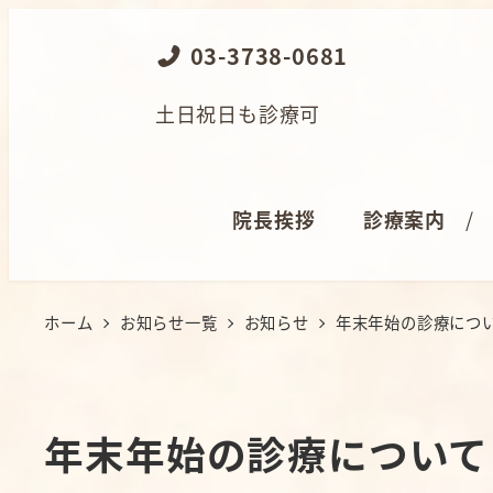
メ
03-3738-0681
イ
ン
土日祝日も診療可
コ
ン
テ
院長挨拶
診療案内
ン
ツ
へ
ホーム
お知らせ一覧
お知らせ
年末年始の診療につ
移
動
年末年始の診療について